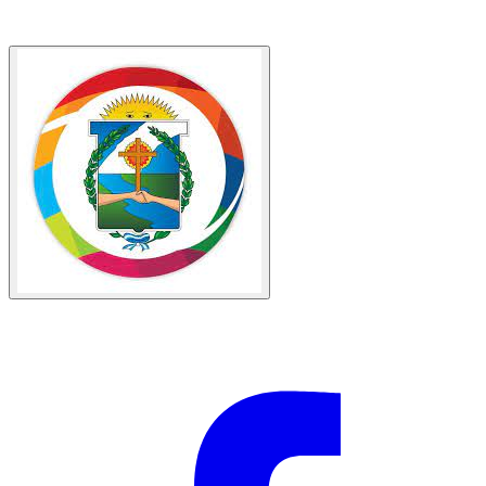
Av. San Martín 1021, W3340 Santo Tomé, Corrientes