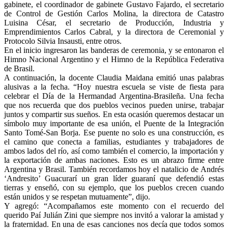
gabinete, el coordinador de gabinete Gustavo Fajardo, el secretario
de Control de Gestión Carlos Molina, la directora de Catastro
Luisina César, el secretario de Producción, Industria y
Emprendimientos Carlos Cabral, y la directora de Ceremonial y
Protocolo Silvia Insausti, entre otros.
En el inicio ingresaron las banderas de ceremonia, y se entonaron el
Himno Nacional Argentino y el Himno de la República Federativa
de Brasil.
A continuación, la docente Claudia Maidana emitió unas palabras
alusivas a la fecha. “Hoy nuestra escuela se viste de fiesta para
celebrar el Día de la Hermandad Argentina-Brasileña. Una fecha
que nos recuerda que dos pueblos vecinos pueden unirse, trabajar
juntos y compartir sus sueños. En esta ocasión queremos destacar un
símbolo muy importante de esa unión, el Puente de la Integración
Santo Tomé-San Borja. Ese puente no solo es una construcción, es
el camino que conecta a familias, estudiantes y trabajadores de
ambos lados del río, así como también el comercio, la importación y
la exportación de ambas naciones. Esto es un abrazo firme entre
Argentina y Brasil. También recordamos hoy el natalicio de Andrés
‘Andresito’ Guacurarí un gran líder guaraní que defendió estas
tierras y enseñó, con su ejemplo, que los pueblos crecen cuando
están unidos y se respetan mutuamente”, dijo.
Y agregó: “Acompañamos este momento con el recuerdo del
querido Paí Julián Zini que siempre nos invitó a valorar la amistad y
la fraternidad. En una de esas canciones nos decía que todos somos