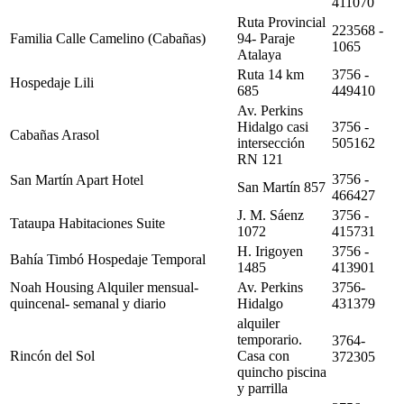
411070
Ruta Provincial
223568 -
Familia Calle Camelino (Cabañas)
94- Paraje
1065
Atalaya
Ruta 14 km
3756 -
Hospedaje Lili
685
449410
Av. Perkins
Hidalgo casi
3756 -
Cabañas Arasol
intersección
505162
RN 121
3756 -
San Martín Apart Hotel
San Martín 857
466427
J. M. Sáenz
3756 -
Tataupa Habitaciones Suite
1072
415731
H. Irigoyen
3756 -
Bahía Timbó Hospedaje Temporal
1485
413901
Noah Housing Alquiler mensual-
Av. Perkins
3756-
quincenal- semanal y diario
Hidalgo
431379
alquiler
temporario.
3764-
Rincón del Sol
Casa con
372305
quincho piscina
y parrilla