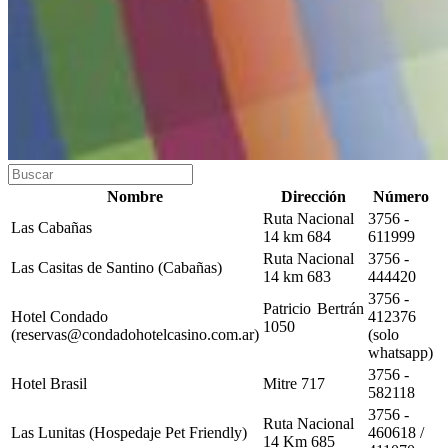
Nombre
Dirección
Número
Ruta Nacional
3756 -
Las Cabañas
14 km 684
611999
Ruta Nacional
3756 -
Las Casitas de Santino (Cabañas)
14 km 683
444420
3756 -
Patricio Bertrán
Hotel Condado
412376
1050
(reservas@condadohotelcasino.com.ar)
(solo
whatsapp)
3756 -
Hotel Brasil
Mitre 717
582118
3756 -
Ruta Nacional
Las Lunitas (Hospedaje Pet Friendly)
460618 /
14 Km 685