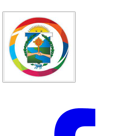
Av. San Martín 1021, W3340 Santo Tomé, Corrientes