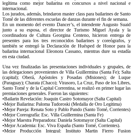
legítima como mejor bailarina en concursos a nivel nacional e
internacional.
Los jurados, además, brindaron master class para bailarines de Santo
Tomé de las diferentes escuelas de danzas durante el fin de semana.
En un momento del evento Dancer’s, el intendente Augusto Suaid
junto a su esposa, el director de Turismo Miguel Ayala y la
coordinadora de Cultura Georgina Centeno, hicieron entrega de
presentes para los tres reconocidos bailarines y coreógrafos, y
también se entregó la Declaración de Huésped de Honor para la
bailarina internacional Eleonora Cassano, mientras dure su estadía
en esta ciudad.
Una vez finalizadas las presentaciones individuales y grupales, de
las delegaciones provenientes de Villa Guillermina (Santa Fe); Salta
(capital); Oberá, Apóstoles y Posadas (Misiones); de Luque
(Paraguay); Charata (Chaco); Virasoro, La Cruz, Paso de los Libres,
Santo Tomé y de la Capital Correntina, se realizó en primer lugar las
premiaciones generales. Fueron las siguientes:
•Bailarin Revelación: Joaquin Castro Sotomayor (Salta Capital)
•Mejor Bailarina: Paloma Tudoroski (Medalla de Oro Legitima)
•Mejor Pareja: Renata Soto y Pablo Pando (Santo Tomé, Corrientes)
•Mejor Coreografía: Esc. Villa Guillermina (Santa Fe)
•Mejor Maestra Preparadora: Daniela Sotomayor (Salta Capital)
•Mejor Academia: Esc. Viva España (Santo Tomé, Corrientes).
•Mejor Producción Integral: Instituto Martin Fierro Fusion